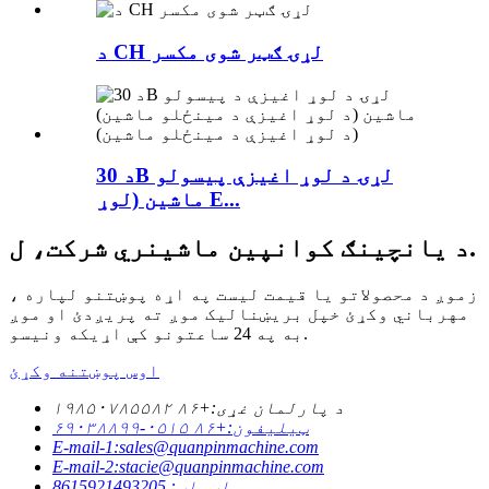
د CH لړۍ ګټر شوی مکسر
د 30B لړۍ د لوړ اغیزې پیسولو
ماشین (لوړ E...
د یانچینګ کوانپین ماشینري شرکت، ل.
زموږ د محصولاتو یا قیمت لیست په اړه پوښتنو لپاره ،
مهرباني وکړئ خپل بریښنالیک موږ ته پریږدئ او موږ
به په 24 ساعتونو کې اړیکه ونیسو.
اوس پوښتنه وکړئ
د پارلمان غړی:+۸۶ ۱۹۸۵۰۷۸۵۵۸۲
ټیلیفون:+۸۶ ۰۵۱۵-۶۹۰۳۸۸۹۹
E-mail-1:sales@quanpinmachine.com
E-mail-2:stacie@quanpinmachine.com
واټساپ: 8615921493205