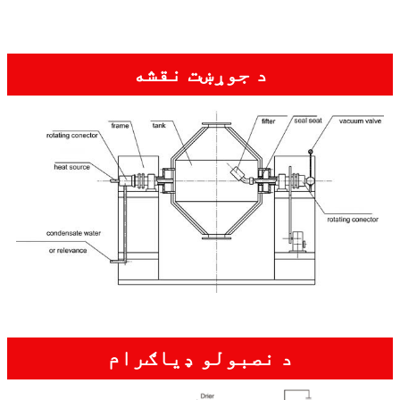
د جوړښت نقشه
د نصبولو ډیاګرام