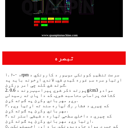
تبصره
۱. د ۰-۶rpm سرعت تنظیم کوونکی موټور د کارونکي د
اړتیاو سره سم غوره کیدی شي. لاندې اړخونه باید په
ګوته شي کله چې امر ورکړئ.
2. پورته ذکر شوي پیرامیټرونه د 0.6g/cm3 موادو
کثافت پراساس محاسبه شوي. که دا پای ته رسیدلی
وي، مهرباني وکړئ په ګوته کړئ.
۳. که چیرې د فشار رګ لپاره سند ته اړتیا وي،
مهرباني وکړئ په ګوته کړئ.
۴. که چیرې د داخلي سطحې لپاره د شیشې استر ته
اړتیا وي، مهرباني وکړئ په ګوته کړئ.
۵. که چیرې مواد چاودیدونکي یا د اور اخیستونکي