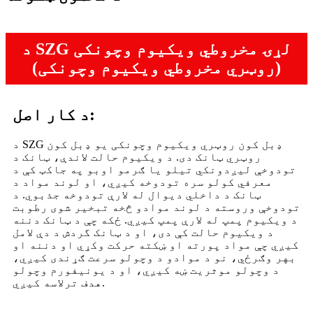
د SZG لړۍ مخروطي ویکیوم وچونکی
(روټري مخروطي ویکیوم وچونکی)
د کار اصل:
د SZG ډبل کون روټري ویکیوم وچونکی یو ډبل کون
روټري ټانک دی. د ویکیوم حالت لاندې، ټانک د
تودوخې لیږدونکي تیلو یا ګرمو اوبو په جاکټ کې د
معرفي کولو سره تودوخه کیږي، او لوند مواد د
ټانک د داخلي دیوال له لارې تودوخه جذبوي. د
تودوخې وروسته د لوند موادو څخه تبخیر شوی رطوبت
د ویکیوم پمپ له لارې پمپ کیږي. ځکه چې د ټانک دننه
د ویکیوم حالت کې دی، او د ټانک گردش د دې لامل
کیږي چې مواد پورته او ښکته حرکت وکړي او دننه او
بهر وګرځي، نو د موادو د وچولو سرعت ګړندی کیږي،
د وچولو موثریت ښه کیږي، او د یونیفورم وچولو
هدف ترلاسه کیږي.