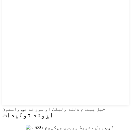
خپل پیغام دلته ولیکئ او موږ ته یې واستوئ
اړوند توليدات