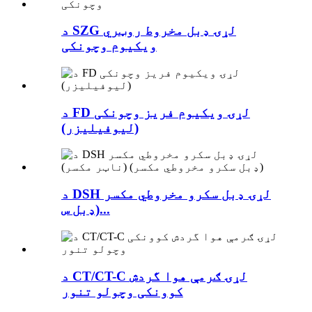
د SZG لړۍ ډبل مخروط روټري
ویکیوم وچونکی
د FD لړۍ ویکیوم فریز وچونکی
(لیوفیلیزر)
د DSH لړۍ ډبل سکرو مخروطي مکسر
(ډبل س...
د CT/CT-C لړۍ ګرمې هوا گردش
کوونکی وچولو تنور