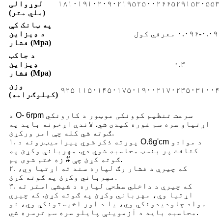
۳
۳۰۵۵
۲۹۱۵
۲۶۶۵
۲۵۰۰
۲۱۹۵
۲۰۹۰
۱۹۱۰
۱۸۱۰
لوړوالی
(ملي متر)
په ټانک کې
في کول
د ډیزاین
فشار (Mpa)
د جاکټ
۰.۳
ډیزاین
فشار (Mpa)
وزن
۹۲۵
۱۱۵۰
۱۴۵۰
۱۷۵۰
۱۹۰۰
۲۱۷۰
۲۳۵۰
۳۱۰۰
۴
(کیلوګرامه)
د O- 6rpm سرعت تنظیم کوونکی موټور د کارونکي
اړتیاو سره سم غوره کیدی شي. لاندې اړخونه باید په
ګوته شي کله چې امر ورکړئ.
۱. پورته ذکر شوي پیرامیټرونه د O.6g'cm د موادو
کثافت پر بنسټ محاسبه شوي دي. مهرباني وکړئ په
ګوته کړئ چې # زه ختم شوی یم.
۲. که چیرې د فشار رګ لپاره سند ته اړتیا وي،
مهرباني وکړئ په ګوته کړئ.
۳. که چیرې د داخلي سطحې لپاره د شیشې استر ته
اړتیا وي، مهرباني وکړئ په ګوته کړئ. که چیرې
مواد چاودیدونکي وي، یا د اور اخیستونکي وي، نو
محاسبه باید د آزموینې پایلو سره سم ترسره شي.