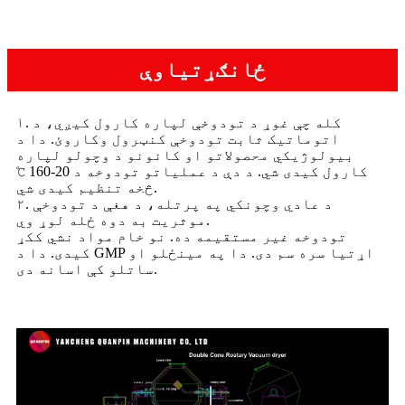
ځانګړتیاوې
۱. کله چې غوړ د تودوخې لپاره کارول کیږي، د
اتوماتیک ثابت تودوخې کنټرول وکاروئ. دا د
بیولوژیکي محصولاتو او کانونو د وچولو لپاره
کارول کیدی شي. د دې د عملیاتو تودوخه د 20-160 ℃
څخه تنظیم کیدی شي.
۲. د عادي وچونکي په پرتله، د هغې د تودوخې
موثریت به دوه ځله لوړ وي.
تودوخه غیر مستقیمه ده. نو خام مواد نشي ککړ
کیدی. دا د GMP اړتیا سره سم دی. دا په مینځلو او
ساتلو کې اسانه دی.