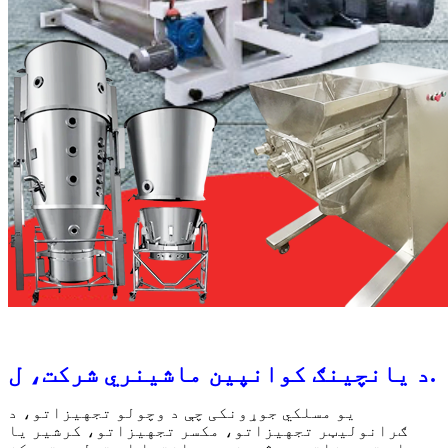
د یانچینګ کوانپین ماشینري شرکت، ل.
یو مسلکي جوړونکی چې د وچولو تجهیزاتو، د
ګرانولیټر تجهیزاتو، مکسر تجهیزاتو، کرشیر یا