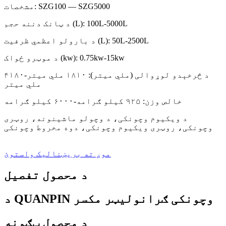
مشخصات: SZG100 — SZG5000
د ټانک دننه حجم (L): 100L-5000L
د بارولو اعظمي ظرفیت (L): 50L-2500L
د موټرو ځواک (kw): 0.75kw-15kw
د څرخېدو لوړوالی (ملي میتر): ۱۸۱۰ ملي میتر-۴۱۸۰
ملي میتر
خالص وزن: ۹۲۵ کیلو ګرامه-۶۰۰۰ کیلو ګرامه
د ویکیوم وچونکی، د وچولو ماشینونه، روټری
وچونکی، روټری ویکیوم وچونکی، دوه مخروط وچونکی
موږ ته بریښنالیک واستوئ
د محصول تفصیل
د QUANPIN وچونکی ګرانولیټر مکسر
د محصول ټګونه