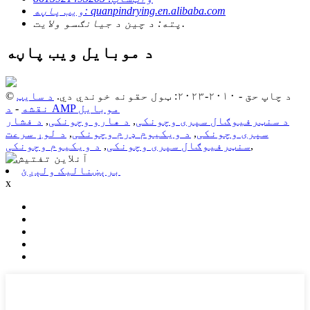
ویب پاڼه: quanpindrying.en.alibaba.com
پته: د چین د جیانګسو ولایت.
د موبایل ویب پاڼه
© د چاپ حق - ۲۰۱۰-۲۰۲۳: ټول حقونه خوندي دي.
د سایټ
د AMP موبایل
نقشه
-
د سنټرفیوګال سپری وچونکی
,
د هارو وچونکی
,
د فشار
سپری وچونکی
,
د ویکیوم ډرم وچونکی
,
د لوړ سرعت
,
سنټرفیوګال سپری وچونکی
,
د ویکیوم وچونکی
برېښنالیک ولېږئ
x