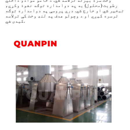
وخت سره بیرته ترلاسه شي. د خامو موادو داخلي
رطوبت (محلول) به په دوامداره توګه نفوذ وکړي،
تبخیر شي او خارج شي. درې پروسې په دوامداره توګه
ترسره کیږي او د وچولو هدف په لنډ وخت کې ترلاسه
کیدی شي.