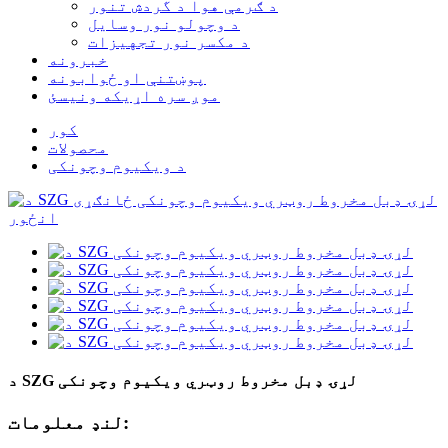
د ګرمې هوا د گردش تنور
د وچولو نور وسایل
د مکسر نور تجهیزات
خبرونه
پوښتنې او ځوابونه
موږ سره اړیکه ونیسئ
کور
محصولات
د ویکیوم وچونکی
د SZG لړۍ ډبل مخروط روټري ویکیوم وچونکی
لنډ معلومات: