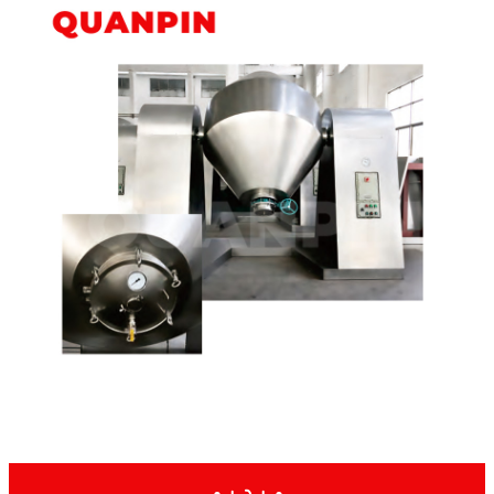
ویډیو