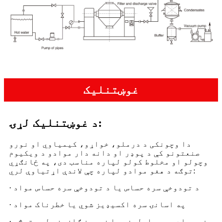
غوښتنلیک
د غوښتنلیک لړۍ:
دا وچونکی د درملو، خواړو، کیمیاوي او نورو
صنعتونو کې د پوډر او دانه دار موادو د ویکیوم
وچولو او مخلوط کولو لپاره مناسب دی، په ځانګړي
توګه د هغو موادو لپاره چې لاندې اړتیاوې لري:
· د تودوخې سره حساس یا د تودوخې سره حساس مواد
· په اسانۍ سره اکسیډیز شوي یا خطرناک مواد
· هغه مواد چې محلولونه یا زهرجن ګازونه لري ترڅو