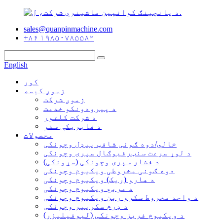
sales@quanpinmachine.com
+۸۶ ۱۹۸۵۰۷۸۵۵۸۲
English
کور
زموږ کیسه
زموږ شرکت
د پیرودونکو خدمت
د شرکت کلتور
د فابریکې سفر
محصولات
خالي/دوه ګونی شافټ پیډل وچونکی
د لوړ سرعت سنټرفیوګال سپری وچونکی
د فشار سپری وچونکی (سړونکی)
دوه ګونی مخروطی ویکیوم وچونکی
د هارو (ریک) ویکیوم وچونکی
د مربع ویکیوم وچونکی
د واحد مخروط سکرو ربن ویکیوم وچونکی
د ډرم سکریپر وچونکی
د ویکیوم فریز وچونکی (لیوفیلیزر)