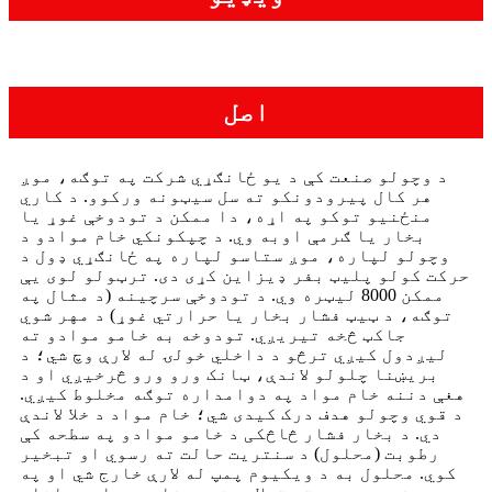
اصل
د وچولو صنعت کې د یو ځانګړي شرکت په توګه، موږ
هر کال پیرودونکو ته سل سیټونه ورکوو. د کاري
منځنیو توکو په اړه، دا ممکن د تودوخې غوړ یا
بخار یا ګرمې اوبه وي. د چپکونکي خام موادو د
وچولو لپاره، موږ ستاسو لپاره په ځانګړي ډول د
حرکت کولو پلیټ بفر ډیزاین کړی دی. ترټولو لوی یې
ممکن 8000 لیټره وي. د تودوخې سرچینه (د مثال په
توګه، د ټیټ فشار بخار یا حرارتي غوړ) د مهر شوي
جاکټ څخه تیریږي. تودوخه به خامو موادو ته
لیږدول کیږي ترڅو د داخلي خولۍ له لارې وچ شي؛ د
بریښنا چلولو لاندې، ټانک ورو ورو څرخیږي او د
هغې دننه خام مواد په دوامداره توګه مخلوط کیږي.
د قوي وچولو هدف درک کیدی شي؛ خام مواد د خلا لاندې
دي. د بخار فشار څاڅکی د خامو موادو په سطحه کې
رطوبت (محلول) د سنتریت حالت ته رسوي او تبخیر
کوي. محلول به د ویکیوم پمپ له لارې خارج شي او په