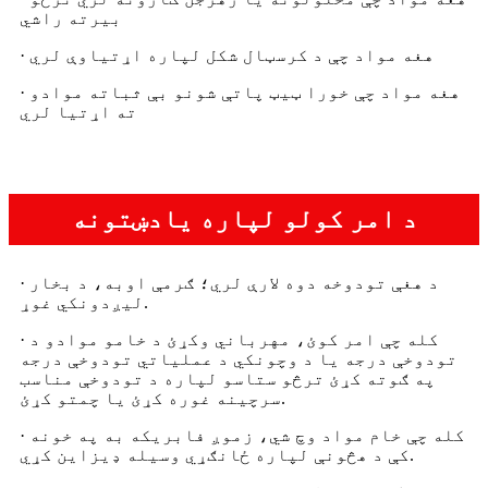
بیرته راشي
· هغه مواد چې د کرسټال شکل لپاره اړتیاوې لري
· هغه مواد چې خورا ټیټ پاتې شونو بې ثباته موادو
ته اړتیا لري
د امر کولو لپاره یادښتونه
· د هغې تودوخه دوه لارې لري؛ ګرمې اوبه، د بخار
لیږدونکي غوړ.
· کله چې امر کوئ، مهرباني وکړئ د خامو موادو د
تودوخې درجه یا د وچونکي د عملیاتي تودوخې درجه
په ګوته کړئ ترڅو ستاسو لپاره د تودوخې مناسب
سرچینه غوره کړئ یا چمتو کړئ.
· کله چې خام مواد وچ شي، زموږ فابریکه به په خونه
کې د هڅونې لپاره ځانګړي وسیله ډیزاین کړي.