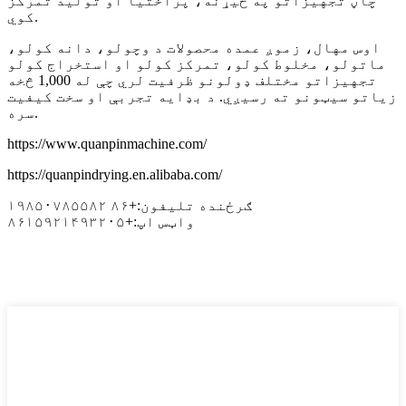
چاڼ تجهیزاتو په څیړنه، پراختیا او تولید تمرکز
کوي.
اوس مهال، زموږ عمده محصولات د وچولو، دانه کولو،
ماتولو، مخلوط کولو، تمرکز کولو او استخراج کولو
تجهیزاتو مختلف ډولونو ظرفیت لري چې له 1,000 څخه
زیاتو سیټونو ته رسیږي. د بډایه تجربې او سخت کیفیت
سره.
https://www.quanpinmachine.com/
https://quanpindrying.en.alibaba.com/
ګرځنده تلیفون:+۸۶ ۱۹۸۵۰۷۸۵۵۸۲
واټس اپ:+۸۶۱۵۹۲۱۴۹۳۲۰۵