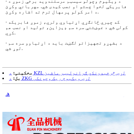
· د ویکیوم وچولو سیسټم مرستندویه برخې زموږ د
فابریکې لخوا چمتو او نصب کیدی شي. مهرباني وکړئ
د امر کولو پرمهال ترم ته اشاره وکړئ.
· که چیرې ځانګړي اړتیاوې ولري، زموږ فابریکه
کولی شي د غوښتنې سره سم ډیزاین، تولید او نصب هم
کړي.
· د بشپړو تجهیزاتو لګښت باید د اړتیاوو سره سم
لوړ شي.
د KZL لړۍ څرخیدونکي ګرانولیټر ماشین
مخکینی:
د ZKG لړۍ ویکیوم ریک وچونکی
بل:
د QUANPIN وچونکی ګرانولیټر مکسر